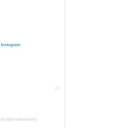
n Instagram
oly (@jonathanmoly)