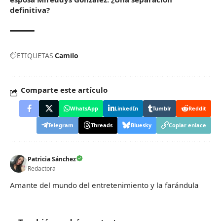
definitiva?
ETIQUETAS
Camilo
Comparte este artículo
WhatsApp
LinkedIn
Tumblr
Reddit
Telegram
Threads
Bluesky
Copiar enlace
Patricia Sánchez
Redactora
Amante del mundo del entretenimiento y la farándula