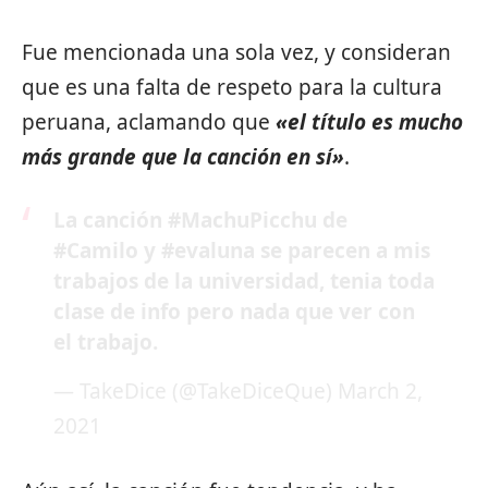
Fue mencionada una sola vez, y consideran
que es una falta de respeto para la cultura
peruana, aclamando que
«el título es mucho
más grande que la canción en sí»
.
La canción
#MachuPicchu
de
#Camilo
y
#evaluna
se parecen a mis
trabajos de la universidad, tenia toda
clase de info pero nada que ver con
el trabajo.
— TakeDice (@TakeDiceQue)
March 2,
2021